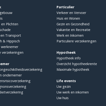
k
Particulier
sgebouw
Verkeer en Vervoer
is
Huis en Wonen
 en Plichten
Gezin en Gezondheid
sschade
Vakantie en Recreatie
 en Transport
Werk en Inkomen
ch & Hippisch
Particuliere verzekeringen
e werknemer
e verzekeringen
Hypotheek
Hypotheek info
nemer
Overzicht hypotheekrente
ongeschiktheidsverzekering
Maximale hypotheek
n ondernemer
ensrisicoverzekering
Life events
nonsverzekering
Uw gezin
ketverzekering
Uw werk en inkomen
Uw huis