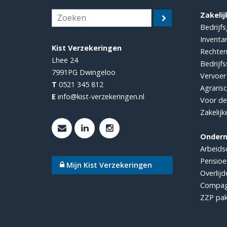
Zakelij
Bedrijf
Inventar
Kist Verzekeringen
Rechten
Lhee 24
Bedrijf
7991PG
Dwingeloo
Vervoer
T
0521 345 812
Agraris
E
info@kist-verzekeringen.nl
Voor d
Zakelijk
Onder
Arbeids
Pensioe
Mijn Kist Verzekeringen
Overlijd
Compag
ZZP pak