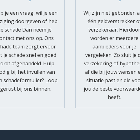
b je een vraag, wil je een
Wij zijn niet gebonden 
jziging doorgeven of heb
één geldverstrekker o
je schade Dan neem je
verzekeraar. Hierdoo
ontact met ons op. Ons
worden er meerdere
chade team zorgt ervoor
aanbieders voor je
t je schade snel en goed
vergeleken. Zo sluit je 
ordt afgehandeld. Hulp
verzekering of hypothe
odig bij het invullen van
af die bij jouw wensen 
n schadeformulier? Loop
situatie past en die vo
gerust bij ons binnen.
jou de beste voorwaar
heeft.