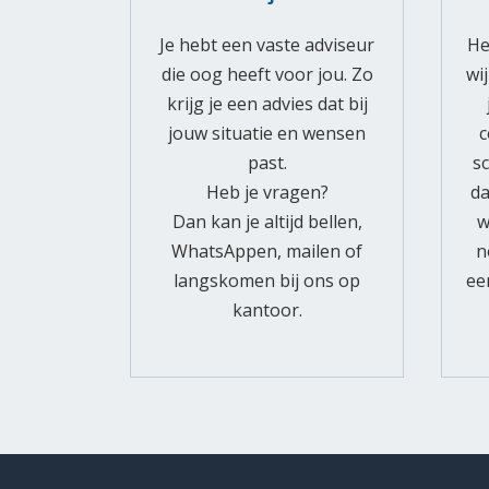
Je hebt een vaste adviseur
He
die oog heeft voor jou. Zo
wi
krijg je een advies dat bij
jouw situatie en wensen
c
past.
s
Heb je vragen?
da
Dan kan je altijd bellen,
w
WhatsAppen, mailen of
n
langskomen bij ons op
ee
kantoor.