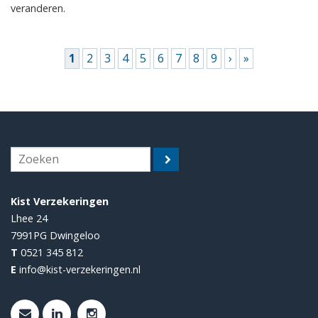
veranderen.
Pagina's
1
2
3
4
5
6
7
8
9
›
»
Kist Verzekeringen
Lhee 24
7991PG
Dwingeloo
T
0521 345 812
E
info@kist-verzekeringen.nl