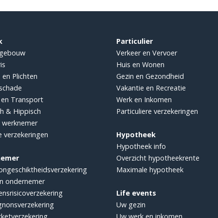
k
Particulier
sgebouw
Verkeer en Vervoer
is
Huis en Wonen
 en Plichten
Gezin en Gezondheid
sschade
Vakantie en Recreatie
 en Transport
Werk en Inkomen
ch & Hippisch
Particuliere verzekeringen
e werknemer
e verzekeringen
Hypotheek
Hypotheek info
nemer
Overzicht hypotheekrente
ongeschiktheidsverzekering
Maximale hypotheek
n ondernemer
ensrisicoverzekering
Life events
nonsverzekering
Uw gezin
ketverzekering
Uw werk en inkomen