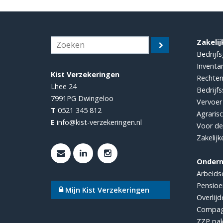
Zakelij
Bedrijf
Inventar
Kist Verzekeringen
Rechten
Lhee 24
Bedrijf
7991PG
Dwingeloo
Vervoer
T
0521 345 812
Agraris
E
info@kist-verzekeringen.nl
Voor d
Zakelijk
Onder
Arbeids
Pensioe
Mijn Kist Verzekeringen
Overlijd
Compag
ZZP pak