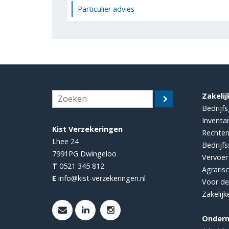
Particulier advies
Zakelij
Bedrijf
Inventar
Kist Verzekeringen
Rechten
Lhee 24
Bedrijf
7991PG
Dwingeloo
Vervoer
T
0521 345 812
Agraris
E
info@kist-verzekeringen.nl
Voor d
Zakelijk
Onder