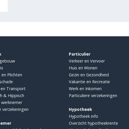
k
Particulier
sgebouw
Verkeer en Vervoer
is
Huis en Wonen
 en Plichten
Gezin en Gezondheid
sschade
Vakantie en Recreatie
 en Transport
Werk en Inkomen
ch & Hippisch
Particuliere verzekeringen
e werknemer
e verzekeringen
Hypotheek
Hypotheek info
nemer
Overzicht hypotheekrente