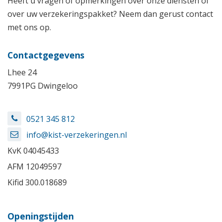
Heeft u vragen of opmerkingen over onze diensten of
over uw verzekeringspakket? Neem dan gerust contact
met ons op.
Contactgegevens
Lhee 24
7991PG Dwingeloo
0521 345 812
info@kist-verzekeringen.nl
KvK
04045433
AFM
12049597
Kifid
300.018689
Openingstijden