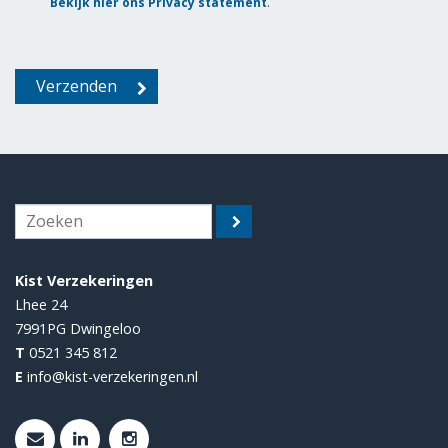
Bekijk hier ons Privacy statement
.
Kist Verzekeringen
Lhee 24
7991PG
Dwingeloo
T
0521 345 812
E
info@kist-verzekeringen.nl